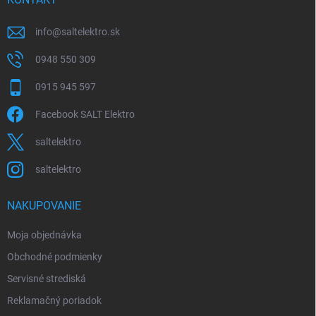
i
e
info
@
saltelektro.sk
0948 550 309
0915 945 597
Facebook SALT Elektro
saltelektro
saltelektro
NAKUPOVANIE
Moja objednávka
Obchodné podmienky
Servisné strediská
Reklamačný poriadok