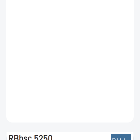
−
+
Pridať do košíka
Zadarmo od nás dostanete
+ Registrácia 2+3 roky záruky: https://tinyurl.com/liebherr-
warranty
Voľne stojaca chladnička s BioFresh monoklimatická, objem 386l
(246/140), BluPerformance, LightTower, SoftSystem, Soft-
Telescopic Rails, Touch&Swipe Display, SmartDevice ready,
BlackSteel
DETAILNÉ INFORMÁCIE
OPÝTAŤ SA
STRÁŽIŤ