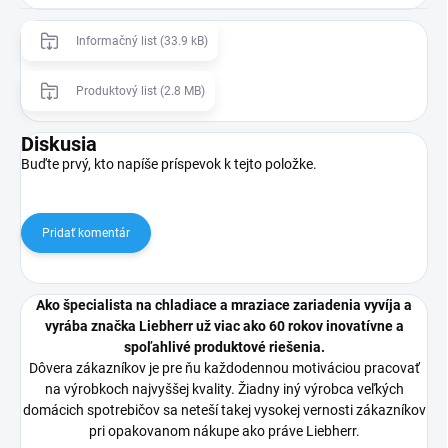
Informačný list (33.9 kB)
Produktový list (2.8 MB)
Diskusia
Buďte prvý, kto napíše príspevok k tejto položke.
Pridať komentár
Ako špecialista na chladiace a mraziace zariadenia vyvíja a
vyrába značka Liebherr už viac ako 60 rokov inovatívne a
spoľahlivé produktové riešenia.
Dôvera zákazníkov je pre ňu každodennou motiváciou pracovať
na výrobkoch najvyššej kvality. Žiadny iný výrobca veľkých
domácich spotrebičov sa neteší takej vysokej vernosti zákazníkov
pri opakovanom nákupe ako práve Liebherr.