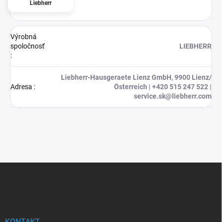
Liebherr
Výrobná
spoločnosť
LIEBHERR
:
Liebherr-Hausgeraete Lienz GmbH, 9900 Lienz/
Adresa
:
Österreich | +420 515 247 522 |
service.sk@liebherr.com
Z
á
p
ä
t
KONTAKT