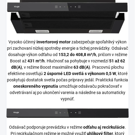
Vysoko účinný
invertorový motor
zabezpečuje spoľahlivý výkon
pri zachovaní nízkej spotreby energie a tichej prevádzky. Odsávač
dosahuje výkon odťahu od
153,2 do 408,8 m³/h
, pričom v režime
Boost až
431 m³/h
. Hlučnosť sa pohybuje v rozmedzí
51 až 62
dB(A)
, v režime Boost maximálne
63 dB(A)
. Pracovnú plochu
efektívne osvetľujú
2 úsporné LED svetlá s výkonom 0,5 W
, ktoré
poskytujú dostatok svetla počas prípravy jedál. Praktická funkcia
oneskoreného vypnutia
umožňuje odsávaču pokračovať v
odvetrávaní aj po ukončení varenia a následne sa automaticky
vypnúť.
Odsávač podporuje prevádzku v režime
odťahu aj recirkulácie
.
Pri recirkulačnom režime je možné využiť
uhlíkový filter
, ktorý