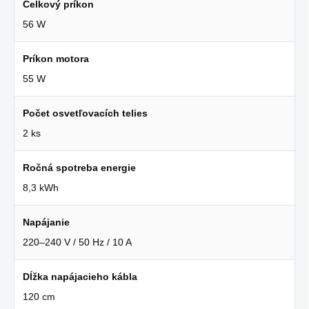
Celkový príkon
56 W
Príkon motora
55 W
Počet osvetľovacích telies
2 ks
Ročná spotreba energie
8,3 kWh
Napájanie
220–240 V / 50 Hz / 10 A
Dĺžka napájacieho kábla
120 cm