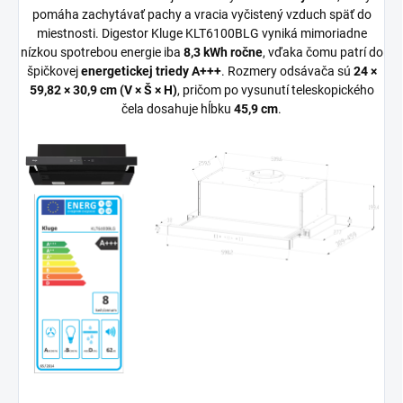
pomáha zachytávať pachy a vracia vyčistený vzduch späť do
miestnosti. Digestor Kluge KLT6100BLG vyniká mimoriadne
nízkou spotrebou energie iba
8,3 kWh ročne
, vďaka čomu patrí do
špičkovej
energetickej triedy A+++
. Rozmery odsávača sú
24 ×
59,82 × 30,9 cm (V × Š × H)
, pričom po vysunutí teleskopického
čela dosahuje hĺbku
45,9 cm
.