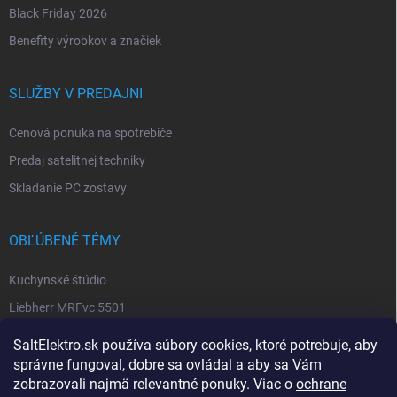
Black Friday 2026
Benefity výrobkov a značiek
SLUŽBY V PREDAJNI
Cenová ponuka na spotrebiče
Predaj satelitnej techniky
Skladanie PC zostavy
OBĽÚBENÉ TÉMY
Kuchynské štúdio
Liebherr MRFvc 5501
Elektro SALT sabinov. okres
SaltElektro.sk používa súbory cookies, ktoré potrebuje, aby
Spotrebiče Miele
správne fungoval, dobre sa ovládal a aby sa Vám
zobrazovali najmä relevantné ponuky. Viac o
ochrane
Biela technika