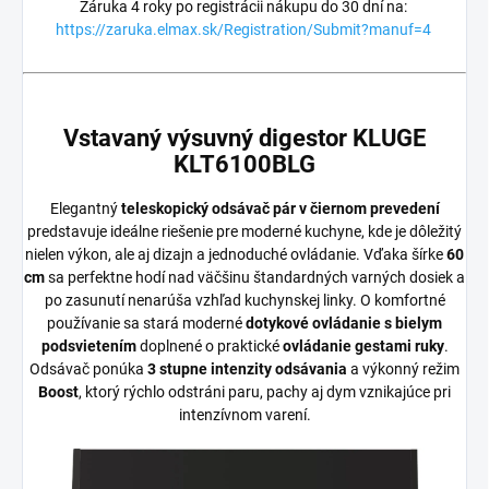
Záruka 4 roky po registrácii nákupu do 30 dní na:
https://zaruka.elmax.sk/Registration/Submit?manuf=4
Vstavaný výsuvný digestor KLUGE
KLT6100BLG
Elegantný
teleskopický odsávač pár v čiernom prevedení
predstavuje ideálne riešenie pre moderné kuchyne, kde je dôležitý
nielen výkon, ale aj dizajn a jednoduché ovládanie. Vďaka šírke
60
cm
sa perfektne hodí nad väčšinu štandardných varných dosiek a
po zasunutí nenarúša vzhľad kuchynskej linky. O komfortné
používanie sa stará moderné
dotykové ovládanie s bielym
podsvietením
doplnené o praktické
ovládanie gestami ruky
.
Odsávač ponúka
3 stupne intenzity odsávania
a výkonný režim
Boost
, ktorý rýchlo odstráni paru, pachy aj dym vznikajúce pri
intenzívnom varení.