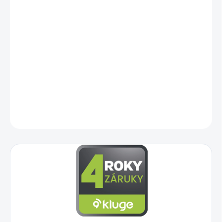
−
+
Pridať do košíka
Digestor – vstavaný, výsuvný, en. trieda A+++, ovládanie
gestami/dotykovo, 3 stupne odsávanie + Boost, výkon odťahu
153,2 – 408,8 m³/h (431 m³/h v režime Boost), hlučnosť 51 - 63
dB, invertorový motor,
Rozmery (V×Š×H): 24 x 59,82 x 30,9 cm, s
vysunutým čelom 45,9 cm, čierna farba
DETAILNÉ INFORMÁCIE
OPÝTAŤ SA
STRÁŽIŤ