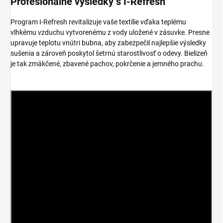
Profesionálne výsledky s I-Refresh
Program I-Refresh revitalizuje vaše textílie vďaka teplému
vlhkému vzduchu vytvorenému z vody uložené v zásuvke. Presne
upravuje teplotu vnútri bubna, aby zabezpečil najlepšie výsledky
sušenia a zároveň poskytol šetrnú starostlivosť o odevy. Bielizeň
je tak zmäkčené, zbavené pachov, pokrčenie a jemného prachu.