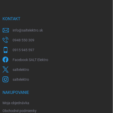
p
ä
t
i
KONTAKT
e
info
@
saltelektro.sk
0948 550 309
0915 945 597
Facebook SALT Elektro
saltelektro
saltelektro
NAKUPOVANIE
Moja objednávka
Obchodné podmienky