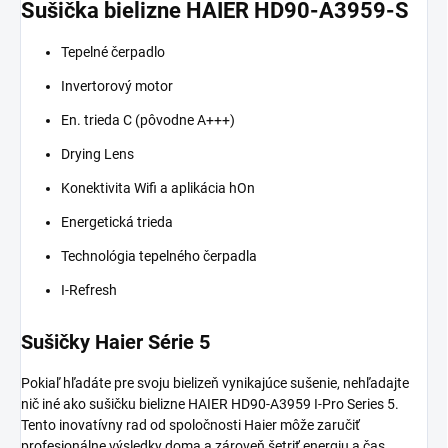
Sušička bielizne HAIER HD90-A3959-S
Tepelné čerpadlo
Invertorový motor
En. trieda C (pôvodne A+++)
Drying Lens
Konektivita Wifi a aplikácia hOn
Energetická trieda
Technológia tepelného čerpadla
I-Refresh
Sušičky Haier Série 5
Pokiaľ hľadáte pre svoju bielizeň vynikajúce sušenie, nehľadajte
nič iné ako sušičku bielizne HAIER HD90-A3959 I-Pro Series 5.
Tento inovatívny rad od spoločnosti Haier môže zaručiť
profesionálne výsledky doma a zároveň šetriť energiu a čas.