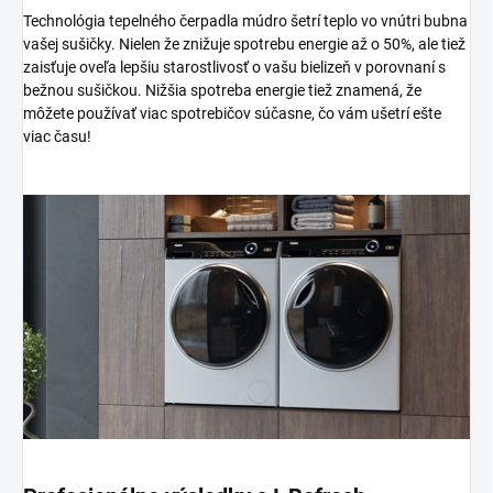
Technológia tepelného čerpadla múdro šetrí teplo vo vnútri bubna
vašej sušičky. Nielen že znižuje spotrebu energie až o 50%, ale tiež
zaisťuje oveľa lepšiu starostlivosť o vašu bielizeň v porovnaní s
bežnou sušičkou. Nižšia spotreba energie tiež znamená, že
môžete používať viac spotrebičov súčasne, čo vám ušetrí ešte
viac času!