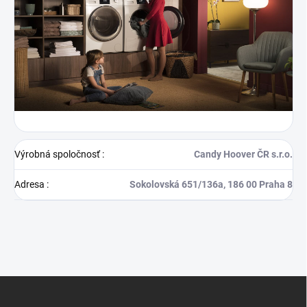
Výrobná spoločnosť
:
Candy Hoover ČR s.r.o.
Adresa
:
Sokolovská 651/136a, 186 00 Praha 8
Z
á