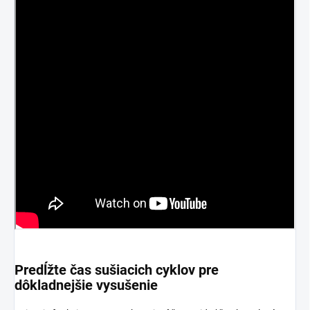
Predĺžte čas sušiacich cyklov pre
dôkladnejšie vysušenie