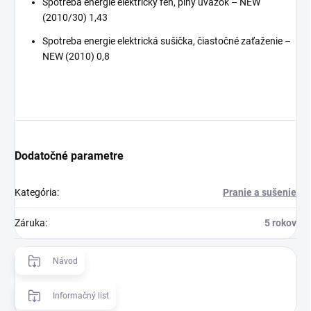
Spotreba energie elektrický fén, plný úväzok – NEW
(2010/30) 1,43
Spotreba energie elektrická sušička, čiastočné zaťaženie –
NEW (2010) 0,8
Dodatočné parametre
Kategória
:
Pranie a sušenie
Záruka
:
5 rokov
Návod
Informačný list