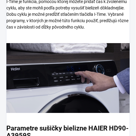
I-Time je funkcia, pomocou ktorej môžete pridať čas k zvolenému
cyklu, aby ste mohli podľa potreby vysušiť bielizeň dôkladnejšie.
Dobu cyklu je možné predĺžiť stlačením tlačidla I-Time. Vybrané
programy, v ktorých je možné túto funkciu použiť, predlžujú rôzne
čas v závislosti od dĺžky pôvodného cyklu.
Parametre sušičky bielizne HAIER HD90-
A3959S