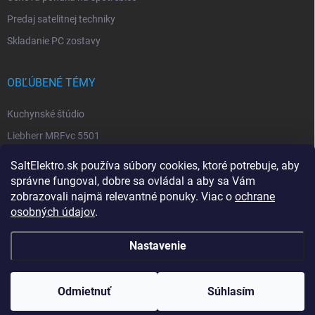
Predaj satelitnej techniky
Skladanie PC zostavy
OBĽÚBENÉ TÉMY
Kuchynské štúdio
Liebherr MRFvc 5501
Elektro SALT sabinov. okres
SaltElektro.sk používa súbory cookies, ktoré potrebuje, aby
Spotrebiče Miele
správne fungoval, dobre sa ovládal a aby sa Vám
zobrazovali najmä relevantné ponuky. Viac o
ochrane
Biela technika
osobných údajov
.
Nastavenie
Copyright 2026
SALT ELEKTRO
. Všetky práva vyhradené.
Upraviť nastavenie
cookies
Odmietnuť
Súhlasím
Vytvoril Shoptet