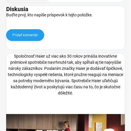
Diskusia
Buďte prvý, kto napíše príspevok k tejto položke.
Pridať komentár
Spoločnosť Haier už viac ako 30 rokov prináša inovatívne
prémiové spotrebiče navrhnuté tak, aby spĺňali aj tie najvyššie
nároky zákazníkov. Poslaním značky Haier je dodávať špičkové,
technologicky vyspelé riešenia, ktoré pružne reagujú na meniace
sa potreby moderného bývania. Spotrebiče Haier uľahčujú
každodenný život a poskytujú viac času na to, čo je skutočne
dôležité.