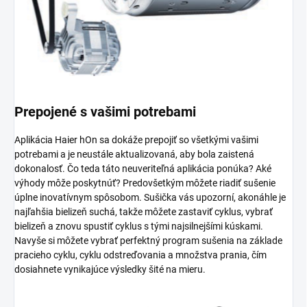
Prepojené s vašimi potrebami
Aplikácia Haier hOn sa dokáže prepojiť so všetkými vašimi
potrebami a je neustále aktualizovaná, aby bola zaistená
dokonalosť. Čo teda táto neuveriteľná aplikácia ponúka? Aké
výhody môže poskytnúť? Predovšetkým môžete riadiť sušenie
úplne inovatívnym spôsobom. Sušička vás upozorní, akonáhle je
najľahšia bielizeň suchá, takže môžete zastaviť cyklus, vybrať
bielizeň a znovu spustiť cyklus s tými najsilnejšími kúskami.
Navyše si môžete vybrať perfektný program sušenia na základe
pracieho cyklu, cyklu odstreďovania a množstva prania, čím
dosiahnete vynikajúce výsledky šité na mieru.