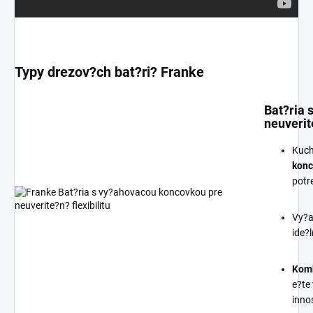
Typy drezov?ch bat?ri? Franke
Bat?ria 
neuverite
Kuch
kon
potr
Vy?a
ide?
Komb
e?te
innos