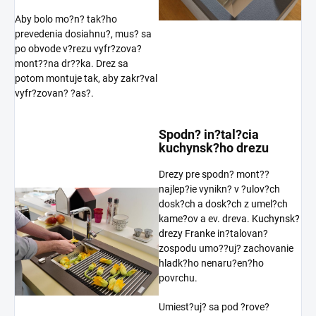
Aby bolo mo?n? tak?ho
prevedenia dosiahnu?, mus? sa
po obvode v?rezu vyfr?zova?
mont??na dr??ka. Drez sa
potom montuje tak, aby zakr?val
vyfr?zovan? ?as?.
Spodn? in?tal?cia
kuchynsk?ho drezu
Drezy pre spodn? mont??
najlep?ie vynikn? v ?ulov?ch
dosk?ch a dosk?ch z umel?ch
kame?ov a ev. dreva.
Kuchynsk?
drezy Franke
in?talovan?
zospodu umo??uj? zachovanie
hladk?ho nenaru?en?ho
povrchu.
Umiest?uj? sa pod ?rove?