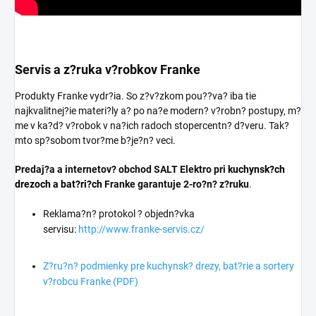
Servis a z?ruka v?robkov Franke
Produkty Franke vydr?ia. So z?v?zkom pou??va? iba tie
najkvalitnej?ie materi?ly a? po na?e modern? v?robn? postupy, m?
me v ka?d? v?robok v na?ich radoch stopercentn? d?veru. Tak?
mto sp?sobom tvor?me b?je?n? veci.
Predaj?a a internetov? obchod SALT Elektro pri
kuchynsk?ch
drezoch a bat?ri?ch
Franke garantuje 2-ro?n? z?ruku
.
Reklama?n? protokol ? objedn?vka
servisu:
http://www.franke-servis.cz/
Z?ru?n? podmienky pre kuchynsk? drezy, bat?rie a sortery
v?robcu Franke (PDF)