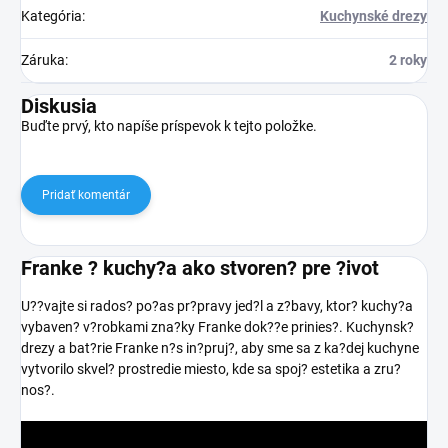
Kategória
:
Kuchynské drezy
Záruka
:
2 roky
Diskusia
Buďte prvý, kto napíše príspevok k tejto položke.
Pridať komentár
Franke ? kuchy?a ako stvoren? pre ?ivot
U??vajte si rados? po?as pr?pravy jed?l a z?bavy, ktor? kuchy?a
vybaven? v?robkami zna?ky Franke dok??e prinies?. Kuchynsk?
drezy a bat?rie Franke n?s in?pruj?, aby sme sa z ka?dej kuchyne
vytvorilo skvel? prostredie miesto, kde sa spoj? estetika a zru?
nos?.