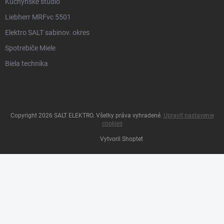
Kuchynské štúdio
Liebherr MRFvc 5501
Elektro SALT sabinov. okres
Spotrebiče Miele
Biela technika
Copyright 2026
SALT ELEKTRO
. Všetky práva vyhradené.
Upraviť nastavenie
cookies
Vytvoril Shoptet