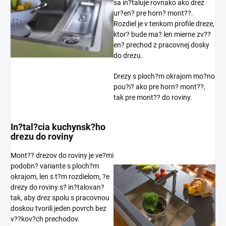
sa in?taluje rovnako ako drez
ur?en? pre horn? mont??.
Rozdiel je v tenkom profile dreze,
ktor? bude ma? len mierne zv??
en? prechod z pracovnej dosky
do drezu.
Drezy s ploch?m okrajom mo?no
pou?i? ako pre horn? mont??,
tak pre mont?? do roviny.
In?tal?cia kuchynsk?ho
drezu do roviny
Mont?? drezov do roviny je ve?mi
podobn? variante s ploch?m
okrajom, len s t?m rozdielom, ?e
drezy do roviny s? in?talovan?
tak, aby drez spolu s pracovnou
doskou tvorili jeden povrch bez
v??kov?ch prechodov.