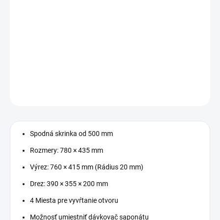
−
+
Pridať do košíka
Kuchynský drez – Spodná skrinka od 500 mm, Rozmery: 780 ×
435 mm, Výrez: 760 × 415 mm (Rádius 20 mm), Drez: 390 × 355 ×
200 mm
DETAILNÉ INFORMÁCIE
OPÝTAŤ SA
STRÁŽIŤ
Spodná skrinka od 500 mm
Rozmery: 780 × 435 mm
Výrez: 760 × 415 mm (Rádius 20 mm)
Drez: 390 × 355 × 200 mm
4 Miesta pre vyvŕtanie otvoru
Možnosť umiestniť dávkovač saponátu