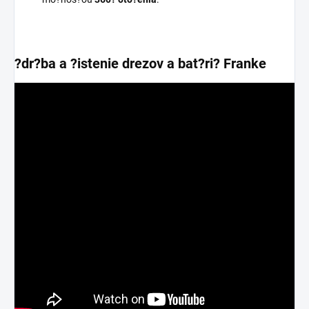
?dr?ba a ?istenie drezov a bat?ri? Franke