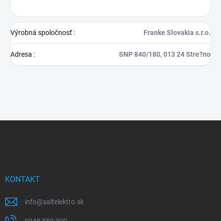
Výrobná spoločnosť
:
Franke Slovakia s.r.o.
Adresa
:
SNP 840/180, 013 24 Stre?no
Z
á
p
ä
t
i
KONTAKT
e
info
@
saltelektro.sk
0948 550 309