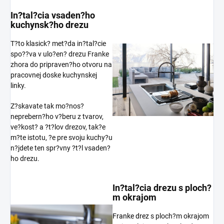
In?tal?cia vsaden?ho
kuchynsk?ho drezu
T?to klasick? met?da in?tal?cie
spo??va v ulo?en? drezu Franke
zhora do pripraven?ho otvoru na
pracovnej doske kuchynskej
linky.
Z?skavate tak mo?nos?
neprebern?ho v?beru z tvarov,
ve?kost? a ?t?lov drezov, tak?e
m?te istotu, ?e pre svoju kuchy?u
n?jdete ten spr?vny ?t?l vsaden?
ho drezu.
In?tal?cia drezu s ploch?
m okrajom
Franke drez
s ploch?m okrajom