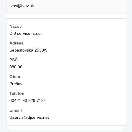
tvav@tvav.sk
D-J service, s.r.o.
Šebastovská 2530/5
080 06
Prešov
00421 90 229 7124
djservis@djservis.net