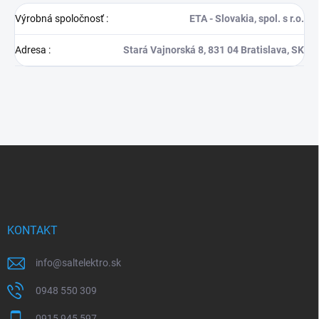
Výrobná spoločnosť
:
ETA - Slovakia, spol. s r.o.
Adresa
:
Stará Vajnorská 8, 831 04 Bratislava, SK
Z
á
p
ä
t
i
KONTAKT
e
info
@
saltelektro.sk
0948 550 309
0915 945 597