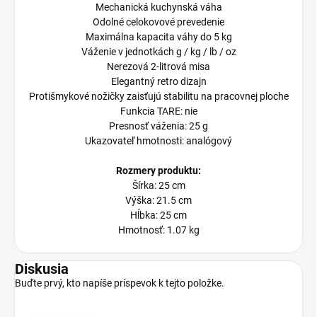
Mechanická kuchynská váha
Odolné celokovové prevedenie
Maximálna kapacita váhy do 5 kg
Váženie v jednotkách g / kg / lb / oz
Nerezová 2-litrová misa
Elegantný retro dizajn
Protišmykové nožičky zaisťujú stabilitu na pracovnej ploche
Funkcia TARE: nie
Presnosť váženia: 25 g
Ukazovateľ hmotnosti: analógový
Rozmery produktu:
Šírka: 25 cm
Výška: 21.5 cm
Hĺbka: 25 cm
Hmotnosť: 1.07 kg
Diskusia
Buďte prvý, kto napíše príspevok k tejto položke.