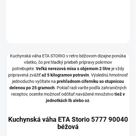
béžová farba, rozmery 21,2 × 24,5 × 24,5 cm (V×Š×H), misa
súčasťou balenia
DETAILNÉ INFORMÁCIE
OPÝTAŤ SA
STRÁŽIŤ
Kuchynská váha ETA STORIO v retro béžovom dizajne ponúka
všetko, čo pre hladký priebeh prípravy pokrmov
potrebujete.
Veľká nerezová misa s objemom 2 litre
je vždy
pripravená zvážiť
až 5 kilogramov potravín
. Výslednú hmotnosť
jednoducho vyčítate na
prehľadnom ciferníku so stupnicou
delenou po 25 gramoch
. Pokiaľ radi varíte podľa zahraničných
receptov, oceníte možnosť odčítať navážené množstvo
tiež v
jednotkách lb alebo oz
.
Kuchynská váha ETA Storio 5777 90040
béžová