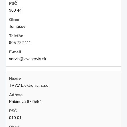
900 44
Tomášov
905 722 111
servis@vivaservis.sk
TV AV Elektronic, s.r.o.
Pribinova 8725/54
010 01