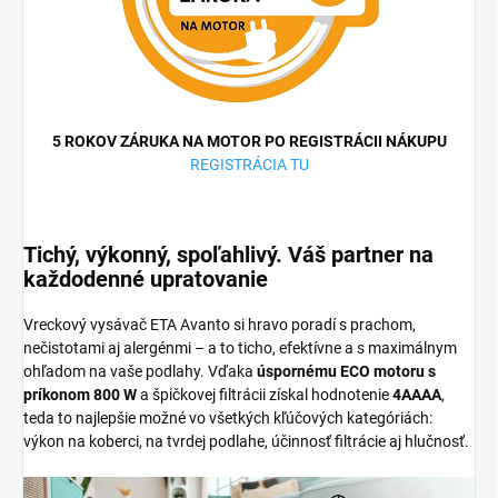
5 ROKOV ZÁRUKA NA MOTOR PO REGISTRÁCII NÁKUPU
REGISTRÁCIA TU
Tichý, výkonný, spoľahlivý. Váš partner na
každodenné upratovanie
Vreckový vysávač ETA Avanto si hravo poradí s prachom,
nečistotami aj alergénmi – a to ticho, efektívne a s maximálnym
ohľadom na vaše podlahy. Vďaka
úspornému ECO motoru s
príkonom 800 W
a špičkovej filtrácii získal hodnotenie
4AAAA
,
teda to najlepšie možné vo všetkých kľúčových kategóriách:
výkon na koberci, na tvrdej podlahe, účinnosť filtrácie aj hlučnosť.