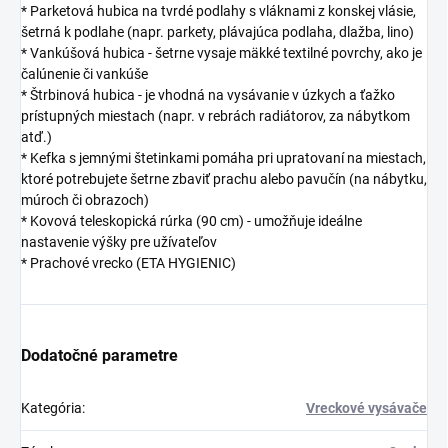
* Parketová hubica na tvrdé podlahy s vláknami z konskej vlásie,
šetrná k podlahe (napr. parkety, plávajúca podlaha, dlažba, lino)
* Vankúšová hubica - šetrne vysaje mäkké textilné povrchy, ako je
čalúnenie či vankúše
* Štrbinová hubica - je vhodná na vysávanie v úzkych a ťažko
prístupných miestach (napr. v rebrách radiátorov, za nábytkom
atď.)
* Kefka s jemnými štetinkami pomáha pri upratovaní na miestach,
ktoré potrebujete šetrne zbaviť prachu alebo pavučín (na nábytku,
múroch či obrazoch)
* Kovová teleskopická rúrka (90 cm) - umožňuje ideálne
nastavenie výšky pre užívateľov
* Prachové vrecko (ETA HYGIENIC)
Dodatočné parametre
Kategória
:
Vreckové vysávače