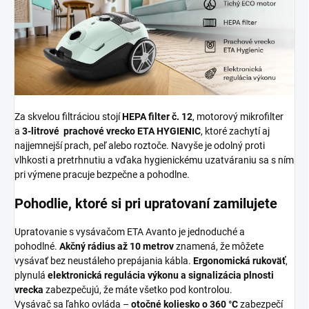
Za skvelou filtráciou stojí
HEPA filter č. 12
, motorový mikrofilter
a
3-litrové prachové vrecko ETA HYGIENIC
, ktoré zachytí aj
najjemnejší prach, peľ alebo roztoče. Navyše je odolný proti
vlhkosti a pretrhnutiu a vďaka hygienickému uzatváraniu sa s ním
pri výmene pracuje bezpečne a pohodlne.
Pohodlie, ktoré si pri upratovaní zamilujete
Upratovanie s vysávačom ETA Avanto je jednoduché a
pohodlné.
Akčný rádius až 10 metrov
znamená, že môžete
vysávať bez neustáleho prepájania kábla.
Ergonomická rukoväť
,
plynulá
elektronická regulácia výkonu a signalizácia plnosti
vrecka
zabezpečujú, že máte všetko pod kontrolou.
Vysávač sa ľahko ovláda –
otočné koliesko o 360 °C
zabezpečí