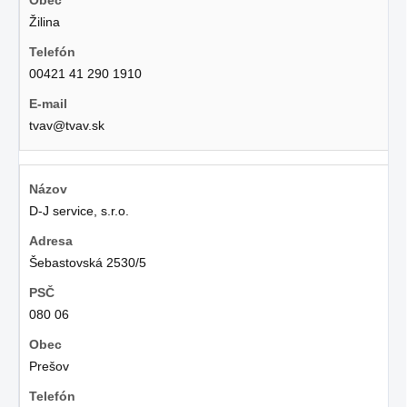
Žilina
00421 41 290 1910
tvav@tvav.sk
D-J service, s.r.o.
Šebastovská 2530/5
080 06
Prešov