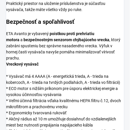
Praktický priestor na uloženie príslušenstva je súčasťou
vysávača, takže máte všetko vždy po ruke.
Bezpečnosť a spoľahlivosť
ETA Avanto je vybavený
poistkou proti prehriatiu
motora
a
bezpečnostným senzorom chýbajúceho vrecka
, ktorý
zabráni spusteniu bez správne nasadeného vrecka. Výfuk v
hornej časti vysávača navyše pomáha minimalizovať vírivosť
prachu.
Vreckový vysávač
* Vysávač má 4 AAAA (A - energetická trieda, A - trieda na
kobercoch, A - trieda na tvrdých podlahách, A - trieda vo filtrácii)
* ECO motor s nižším príkonom pre úsporu elektrickej energie a
vysokou účinnosťou vysávania
* Veľmi účinná filtrácia vďaka kvalitnému HEPA filtru č.12, dvoch
mikrofiltrom a prachovému vrecku
* Ergonomicky tvarovaná rukoväť
* Akčný rádius až 10 m umožňuje dosiahnuť do vzdialenejších
miest bez nutnosti prepájania napájacieho kábla