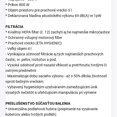
* Príkon 800 W
* Objem priestoru pre prachové vrecko 3 l
* Deklarovaná hladina akustického výkonu 69 dB(A) re 1pW
FILTRÁCIA
* Kvalitný HEPA filter (č. 12) zachytí aj tie najmenšie mikročastice
* Ochranný vstupný motorový filter
* Prachové vrecko (ETA HYGIENIC):
- Veľký objem 4 l
- Vynikajúca účinnosť filtrácie aj tých najmenších prachových
častíc, vr. peľov, roztočov a pod.
- Vysoká odolnosť proti nasaté vlhkosti a pretrhnutiu tvrdými či
ostrými predmetmi
- Maximalizuje dobu sacieho výkonu - až o 50% dlhšia životnosť
oproti bežným vreckám
- Vybavený hygienickým uzatváraním zamedzujúcim únik
vysatých nečistôt a uľahčujúcim manipuláciu pri výmene
PRÍSLUŠENSTVO SÚČASŤOU BALENIA
* Univerzálna podlahová hubica (prepínanie na vysávanie
kobercov alebo tvrdých podláh)