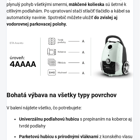
plynulý pohyb všetkými smermi,
mäkčené kolieska
sú šetrné k
citlivým podlahám. Po upratovaní stačí stlačiť tlačidlo a kábel sa
automaticky navinie. Spotrebič môžete uložiť
do zvislej aj
vodorovnej parkovacej polohy.
Bohatá výbava na všetky typy povrchov
V balení nájdete všetko, čo potrebujete:
Univerzálnu podlahovú hubicu
s prepínaním na koberce aj
tvrdé podlahy
Parketovú hubicu s prírodnými vláknami
z konského vlasu