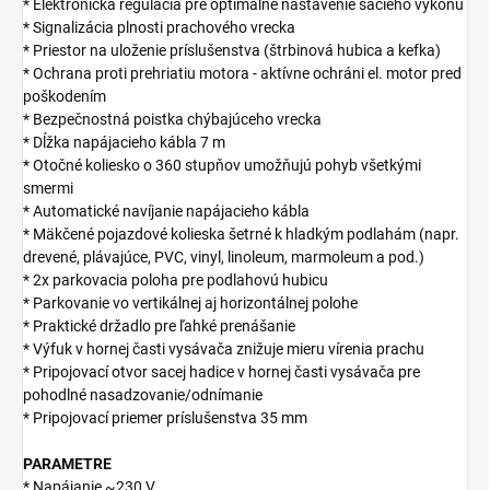
* Elektronická regulácia pre optimálne nastavenie sacieho výkonu
* Signalizácia plnosti prachového vrecka
* Priestor na uloženie príslušenstva (štrbinová hubica a kefka)
* Ochrana proti prehriatiu motora - aktívne ochráni el. motor pred
poškodením
* Bezpečnostná poistka chýbajúceho vrecka
* Dĺžka napájacieho kábla 7 m
* Otočné koliesko o 360 stupňov umožňujú pohyb všetkými
smermi
* Automatické navíjanie napájacieho kábla
* Mäkčené pojazdové kolieska šetrné k hladkým podlahám (napr.
drevené, plávajúce, PVC, vinyl, linoleum, marmoleum a pod.)
* 2x parkovacia poloha pre podlahovú hubicu
* Parkovanie vo vertikálnej aj horizontálnej polohe
* Praktické držadlo pre ľahké prenášanie
* Výfuk v hornej časti vysávača znižuje mieru vírenia prachu
* Pripojovací otvor sacej hadice v hornej časti vysávača pre
pohodlné nasadzovanie/odnímanie
* Pripojovací priemer príslušenstva 35 mm
PARAMETRE
* Napájanie ~230 V