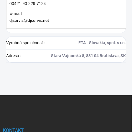
00421 90 229 7124
djservis@djservis.net
Výrobná spoločnosť
:
ETA - Slovakia, spol. s r.o.
Adresa
:
Stará Vajnorská 8, 831 04 Bratislava, SK
Z
á
p
ä
t
i
KONTAKT