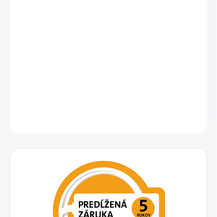
Vreckový vysávač – s káblom, na koberce, tvrdé podlahy a
plávajúce podlahy, na suché čistenie, HEPA, príkon 800 W,
hlučnosť 69 dB, plastová zberná nádoba s objemom 3 l, ovládanie
na tele, dĺžka kábla 7 m, akčný rádius 10 m, indikátor plného koša,
regulácia výkonu, mäkčené kolieska a svetelné kontrolky, s
teleskopickou trubicou, s hadicou, rozmery 46,9 × 31,5 × 25,5 cm
(V×Š×H), hmotnosť 6,6 kg, filter súčasťou balenia, jemne zelená
farba
DETAILNÉ INFORMÁCIE
OPÝTAŤ SA
STRÁŽIŤ