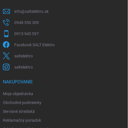
e
info
@
saltelektro.sk
0948 550 309
0915 945 597
Facebook SALT Elektro
saltelektro
saltelektro
NAKUPOVANIE
Moja objednávka
Obchodné podmienky
Servisné strediská
Reklamačný poriadok