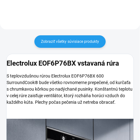
otváranie dvierok do strany,...
otváranie dvierok do strany,...
Zobraziť všetky súvisiace produkty
Electrolux EOF6P76BX vstavaná rúra
S teplovzdušnou rúrou Electrolux EOF6P76BX 600
SurroundCook® bude všetko rovnomerne prepečené, od kurčaťa
s chrumkavou kôrkou po nadýchané pusinky. Konštantnú teplotu
v celej rúre zaisťuje ventilátor, ktorý rozháňa horúci vzduch do
každého kúta. Plechy počas pečenia už netreba obracať.