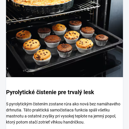
Pyrolytické čistenie pre trvalý lesk
S pyrolytickým čistením zostane rúra ako nová bez namáhavého
drhnutia. Táto praktická samočistiaca funkcia spáli všetku
mastnotu a ostatné zvyšky pri vysokej teplote na jemný popol,
ktorý potom stačí zotrieť vlhkou handričkou.