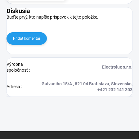
Diskusia
Buďte prvý, kto napíše príspevok k tejto položke.
Pridať komentár
Výrobná
Electrolux s.r.o.
spoločnosť
:
Galvaniho 15/A , 821 04 Bratislava, Slovensko,
Adresa
:
+421 232 141 303
Z