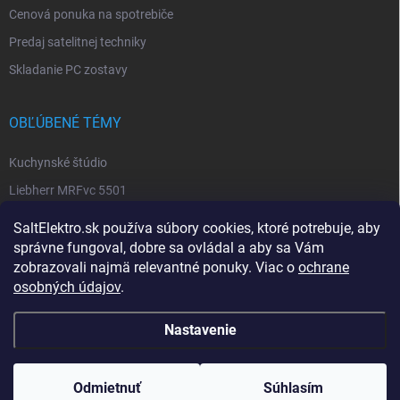
Cenová ponuka na spotrebiče
Predaj satelitnej techniky
Skladanie PC zostavy
OBĽÚBENÉ TÉMY
Kuchynské štúdio
Liebherr MRFvc 5501
Elektro SALT sabinov. okres
SaltElektro.sk používa súbory cookies, ktoré potrebuje, aby
Spotrebiče Miele
správne fungoval, dobre sa ovládal a aby sa Vám
zobrazovali najmä relevantné ponuky. Viac o
ochrane
Biela technika
osobných údajov
.
Nastavenie
Copyright 2026
SALT ELEKTRO
. Všetky práva vyhradené.
Upraviť nastavenie
cookies
Odmietnuť
Súhlasím