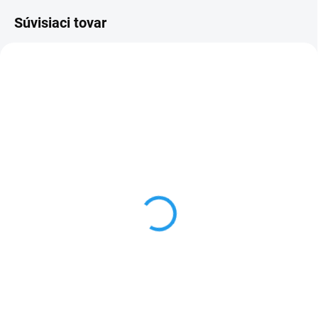
Súvisiaci tovar
NA DOTAZ
3 - 5 DNÍ
Electrolux LMS2203EMK
Electrolux LMS2203EMX
€282
€269
Do košíka
Do košíka
Mikrovlnná rúra – vstavaná,
Mikrovlnná rúra – vstavaná,
príkon 1200 W, vnútorný objem
príkon 1200 W, vnútorný objem
20 l, 5 úrovní výkonu, 700 W
20 l, 5 úrovní výkonu, 700 W
výkon mikrovlnného ohrevu, 24,5
výkon mikrovlnného ohrevu, 24,5
cm otočný tanier, bez grilu,
cm otočný tanier, bez grilu,