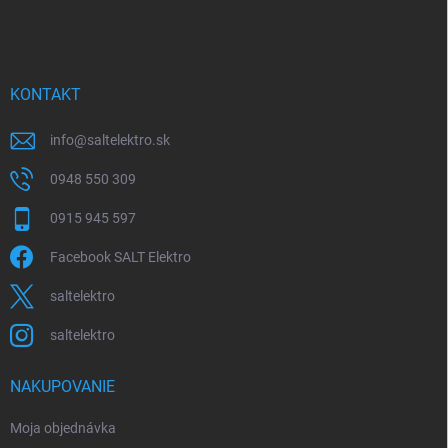
á
p
ä
t
i
KONTAKT
e
info
@
saltelektro.sk
0948 550 309
0915 945 597
Facebook SALT Elektro
saltelektro
saltelektro
NAKUPOVANIE
Moja objednávka