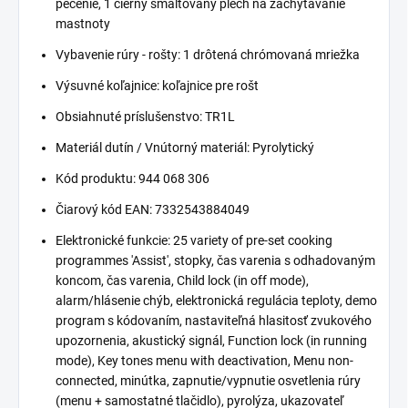
pečenie, 1 čierny smaltovaný plech na zachytávanie
mastnoty
Vybavenie rúry - rošty: 1 drôtená chrómovaná mriežka
Výsuvné koľajnice: koľajnice pre rošt
Obsiahnuté príslušenstvo: TR1L
Materiál dutín / Vnútorný materiál: Pyrolytický
Kód produktu: 944 068 306
Čiarový kód EAN: 7332543884049
Elektronické funkcie: 25 variety of pre-set cooking
programmes 'Assist', stopky, čas varenia s odhadovaným
koncom, čas varenia, Child lock (in off mode),
alarm/hlásenie chýb, elektronická regulácia teploty, demo
program s kódovaním, nastaviteľná hlasitosť zvukového
upozornenia, akustický signál, Function lock (in running
mode), Key tones menu with deactivation, Menu non-
connected, minútka, zapnutie/vypnutie osvetlenia rúry
(menu + samostatné tlačidlo), pyrolýza, ukazovateľ