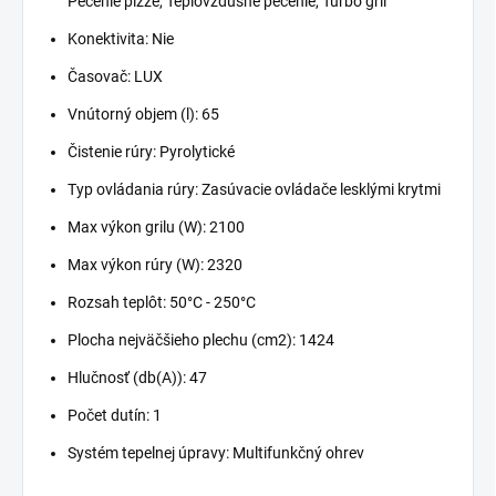
Pečenie pizze, Teplovzdušné pečenie, Turbo gril
Konektivita: Nie
Časovač: LUX
Vnútorný objem (l): 65
Čistenie rúry: Pyrolytické
Typ ovládania rúry: Zasúvacie ovládače lesklými krytmi
Max výkon grilu (W): 2100
Max výkon rúry (W): 2320
Rozsah teplôt: 50°C - 250°C
Plocha nejväčšieho plechu (cm2): 1424
Hlučnosť (db(A)): 47
Počet dutín: 1
Systém tepelnej úpravy: Multifunkčný ohrev