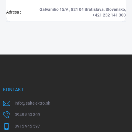
Galvaniho 15/A , 821 04 Bratislava, Slovensko,
Adresa
:
+421 232 141 303
Z
á
p
ä
t
i
KONTAKT
e
info
@
saltelektro.sk
0948 550 309
0915 945 597