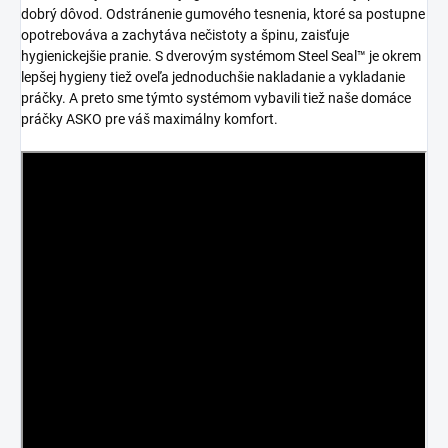
dobrý dôvod. Odstránenie gumového tesnenia, ktoré sa postupne
opotrebováva a zachytáva nečistoty a špinu, zaisťuje
hygienickejšie pranie. S dverovým systémom Steel Seal™ je okrem
lepšej hygieny tiež oveľa jednoduchšie nakladanie a vykladanie
práčky. A preto sme týmto systémom vybavili tiež naše domáce
práčky ASKO pre váš maximálny komfort.