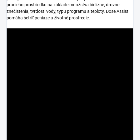
pracieho prostriedku na základe množstva bielizne, úrovne
znečistenia, tvrdosti vody, typu programu a teploty. Dose Assist
pomáha šetriť peniaze a životné prostredie.