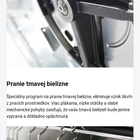
Pranie tmavej bielizne
Špeciálny program na pranie tmavej bielizne, eliminuje vznik škvŕn
z pracích prostriedkov. Viac plákania, nízke otáčky a slabé
mechanické pohyby zaisťujú, že vaša tmavá bielizeň bude jemne
vypraná a dôkladne opláchnutá.