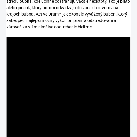
stredu bubna, kde účinne odstraňujú väčšie nečistoty, ako je blato
alebo piesok, ktorý potom odvádzajú do väčších otvorov na
krajoch bubna. Active Drum™ je dokonale vyvážený bubon, ktorý
zabezpečí najlepší možný výkon pri praní a odstreďovaní a
zároveň zaistí minimálne opotrebenie bielizne.