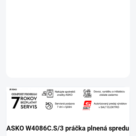
odložený štart, displej a detská poistka, váž. spotreba vody na
cyklus 46l, váž. spotreba energie 0.54 kWh/100 cyklov,
1600ot./min pri odstreďovaní, ocenenie Red Dot Best of Best,
rozmery: 59.5×85×58.5 cm (Š×V×H), hmotnosť 75.5kg
Záruka 7 rokov po registrácii na stránke výrobcu
https://sk.asko.com/login
DETAILNÉ INFORMÁCIE
OPÝTAŤ SA
STRÁŽIŤ
ASKO W4086C.S/3
práčka plnená spredu