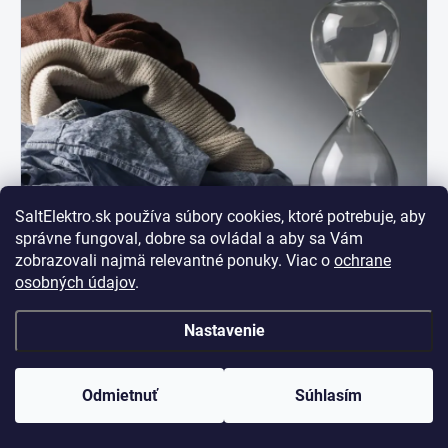
SaltElektro.sk používa súbory cookies, ktoré potrebuje, aby
správne fungoval, dobre sa ovládal a aby sa Vám
zobrazovali najmä relevantné ponuky. Viac o
ochrane
osobných údajov
.
Nastavenie
Plákanie
Odmietnuť
Súhlasím
Pomocou programu plákanie vyzdvihnite sviežosť svojho
obľúbeného odevu. Tento program disponuje 2 cyklami pláchania