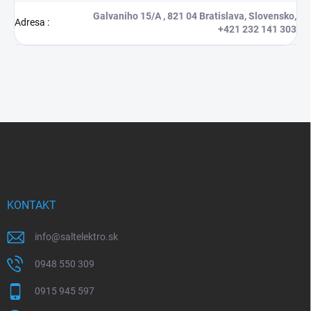
Galvaniho 15/A , 821 04 Bratislava, Slovensko,
Adresa
:
+421 232 141 303
Z
á
p
ä
t
i
KONTAKT
e
info
@
saltelektro.sk
0948 550 309
0915 945 597