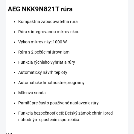
AEG NKK9N821T rúra
Kompaktná zabudovateľná rúra
Rúra s integrovanou mikrovlnkou
Výkon mikrovlnky: 1000 W
Rúra s 2 pečúcimi úrovniami
Funkcia rýchleho vyhriatia rúry
Automatický návrh teploty
Automatické hmotnostné programy
Mäsová sonda
Pamäť pre často používané nastavenie rúry
Funkcia bezpečnosť detí: Detský zámok chráni pred
náhodným spustením spotrebiča.