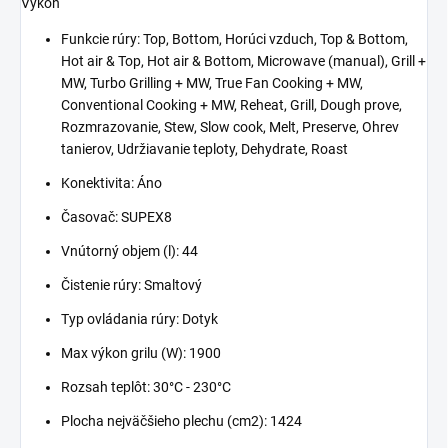
Výkon
Funkcie rúry: Top, Bottom, Horúci vzduch, Top & Bottom,
Hot air & Top, Hot air & Bottom, Microwave (manual), Grill +
MW, Turbo Grilling + MW, True Fan Cooking + MW,
Conventional Cooking + MW, Reheat, Grill, Dough prove,
Rozmrazovanie, Stew, Slow cook, Melt, Preserve, Ohrev
tanierov, Udržiavanie teploty, Dehydrate, Roast
Konektivita: Áno
Časovač: SUPEX8
Vnútorný objem (l): 44
Čistenie rúry: Smaltový
Typ ovládania rúry: Dotyk
Max výkon grilu (W): 1900
Rozsah teplôt: 30°C - 230°C
Plocha nejväčšieho plechu (cm2): 1424