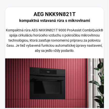
AEG NKK9N821T
kompaktná vstavaná rúra s mikrovlnami
Kompaktná rúra AEG NKK9N821T 9000 ProAssist CombiQuick®
spája cirkuláciu horúceho vzduchu s pokročilou mikrovlnnou
technológiou, ktorá zaisťuje rovnomernú prípravu za polovicu
času. Je tiež vybavená funkciou automatickej úpravy nastavení,
aby sa jedlo vždy podarilo.