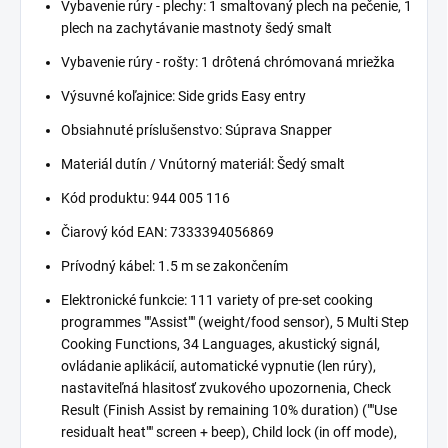
Vybavenie rúry - plechy: 1 smaltovaný plech na pečenie, 1
plech na zachytávanie mastnoty šedý smalt
Vybavenie rúry - rošty: 1 drôtená chrómovaná mriežka
Výsuvné koľajnice: Side grids Easy entry
Obsiahnuté príslušenstvo: Súprava Snapper
Materiál dutín / Vnútorný materiál: Šedý smalt
Kód produktu: 944 005 116
Čiarový kód EAN: 7333394056869
Prívodný kábel: 1.5 m se zakončením
Elektronické funkcie: 111 variety of pre-set cooking
programmes ""Assist"" (weight/food sensor), 5 Multi Step
Cooking Functions, 34 Languages, akustický signál,
ovládanie aplikácií, automatické vypnutie (len rúry),
nastaviteľná hlasitosť zvukového upozornenia, Check
Result (Finish Assist by remaining 10% duration) (""Use
residualt heat"" screen + beep), Child lock (in off mode),