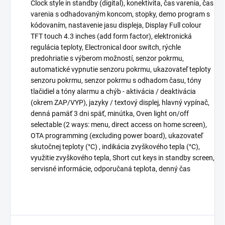
Clock style in standby (digital), konektivita, čas varenia, čas
varenia s odhadovaným koncom, stopky, demo program s
kódovaním, nastavenie jasu displeja, Display Full colour
TFT touch 4.3 inches (add form factor), elektronická
regulácia teploty, Electronical door switch, rýchle
predohriatie s výberom možností, senzor pokrmu,
automatické vypnutie senzoru pokrmu, ukazovateľ teploty
senzoru pokrmu, senzor pokrmu s odhadom času, tóny
tlačidiel a tóny alarmu a chýb - aktivácia / deaktivácia
(okrem ZAP/VYP), jazyky / textový displej, hlavný vypínač,
denná pamäť 3 dni späť, minútka, Oven light on/off
selectable (2 ways: menu, direct access on home screen),
OTA programming (excluding power board), ukazovateľ
skutočnej teploty (°C) , indikácia zvyškového tepla (°C),
využitie zvyškového tepla, Short cut keys in standby screen,
servisné informácie, odporučaná teplota, denný čas