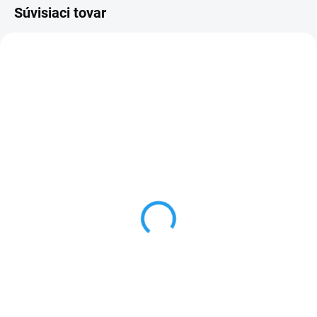
Súvisiaci tovar
3 - 5 DNÍ
3 - 5 DNÍ
Liebherr CBNa 572i
Liebherr CBNbda 5223
+ Záruka 2 + 3 roky po registrácii na
+ Záruka 2 + 3 roky po registrácii na
https://tinyurl.com/liebherr-
https://tinyurl.com/liebherr-
warranty
warranty
€1 399
€1 549
Do košíka
Do košíka
Chladnička - s mrazničkou dole,
Chladnička - s mrazničkou dole,
en. trieda: A,
en. trieda: A,