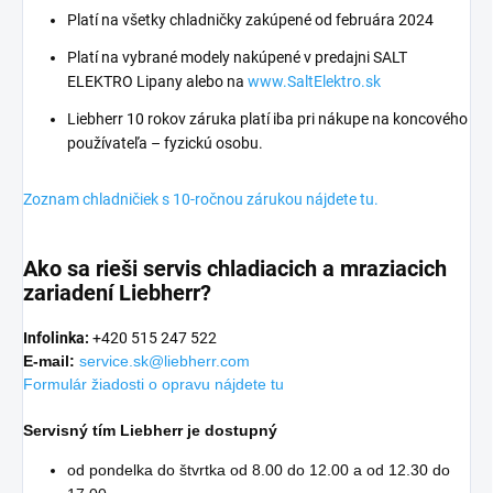
Platí na všetky chladničky zakúpené od februára 2024
Platí na vybrané modely nakúpené v predajni SALT
ELEKTRO Lipany alebo na
www.SaltElektro.sk
Liebherr 10 rokov záruka platí iba pri nákupe na koncového
používateľa – fyzickú osobu.
Zoznam chladničiek s 10-ročnou zárukou nájdete tu.
Ako sa rieši servis chladiacich a mraziacich
zariadení Liebherr?
Infolinka:
+420 515 247 522
E-mail:
service.sk@liebherr.com
Formulár žiadosti o opravu nájdete tu
Servisný tím Liebherr je dostupný
od pondelka do štvrtka od 8.00 do 12.00 a od 12.30 do