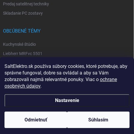
Predaj satelitnej techniky
Skladanie PC zostavy
OBĽÚBENÉ TÉMY
Kuchynské štúdio
Liebherr MRFvc 5501
Elektro SALT sabinov. okres
SaltElektro.sk používa súbory cookies, ktoré potrebuje, aby
Spotrebiče Miele
správne fungoval, dobre sa ovládal a aby sa Vám
zobrazovali najmä relevantné ponuky. Viac o
ochrane
Biela technika
osobných údajov
.
Nastavenie
Copyright 2026
SALT ELEKTRO
. Všetky práva vyhradené.
Upraviť nastavenie
cookies
Odmietnuť
Súhlasím
Vytvoril Shoptet