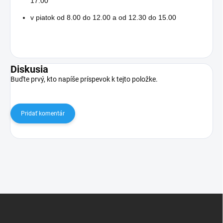
17.00
v piatok od 8.00 do 12.00 a od 12.30 do 15.00
Diskusia
Buďte prvý, kto napíše príspevok k tejto položke.
Pridať komentár
Z
á
p