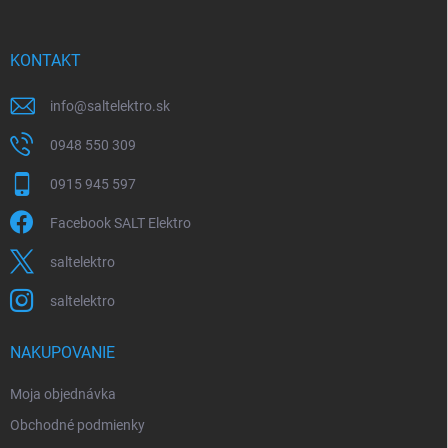
ä
t
i
KONTAKT
e
info
@
saltelektro.sk
0948 550 309
0915 945 597
Facebook SALT Elektro
saltelektro
saltelektro
NAKUPOVANIE
Moja objednávka
Obchodné podmienky